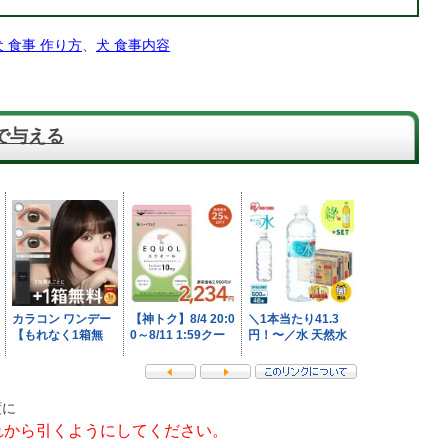
犬 食事 作り方
、
犬 食事内容
で与える
度に
れから引くようにしてください。