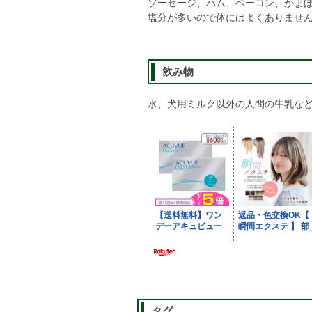
ソーセージ、ハム、ベーコン、かま
塩分が多いので体にはよくありませ
飲み物
水、犬用ミルク以外の人間の牛乳な
タグ