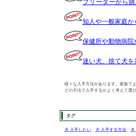
ブリーダーから購
知人や一般家庭か
保健所や動物病院
迷い犬、捨て犬を
様々な入手方法があります。家族で
どの方法で入手するかよく考えて選
タグ
犬 入手したい
、
犬 入手する方法
、
犬