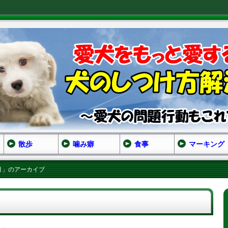
散歩
噛み癖
食事
マーキング
8月」のアーカイブ