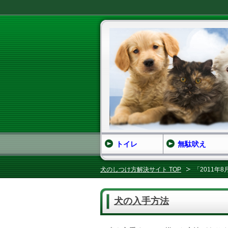
トイレ
無駄吠え
犬のしつけ方解決サイト TOP
「2011年
犬の入手方法