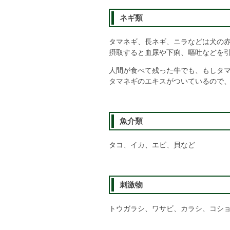
ネギ類
タマネギ、長ネギ、ニラなどは犬の
摂取すると血尿や下痢、嘔吐などを
人間が食べて残った牛でも、もしタ
タマネギのエキスがついているので
魚介類
タコ、イカ、エビ、貝など
刺激物
トウガラシ、ワサビ、カラシ、コシ