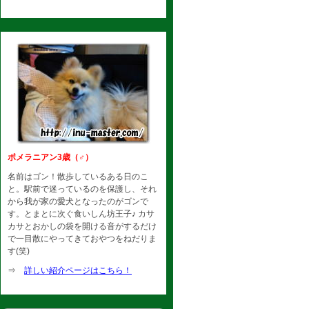
ポメラニアン3歳（♂）
名前はゴン！散歩しているある日のこ
と。駅前で迷っているのを保護し、それ
から我が家の愛犬となったのがゴンで
す。とまとに次ぐ食いしん坊王子♪ カサ
カサとおかしの袋を開ける音がするだけ
で一目散にやってきておやつをねだりま
す(笑)
⇒
詳しい紹介ページはこちら！