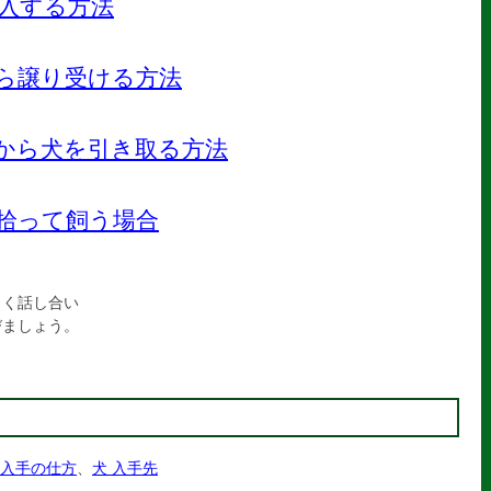
入する方法
ら譲り受ける方法
から犬を引き取る方法
拾って飼う場合
よく話し合い
びましょう。
 入手の仕方
、
犬 入手先