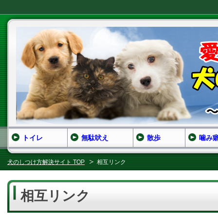
トイレ
無駄吠え
散歩
噛み
犬のしつけ方解決サイト TOP
相互リンク
相互リンク