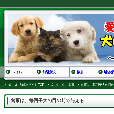
トイレ
無駄吠え
散歩
噛み
犬のしつけ方解決サイト TOP
犬のしつけ
|
食事
食事は、毎回子犬の目
食事は、毎回子犬の目の前で与える