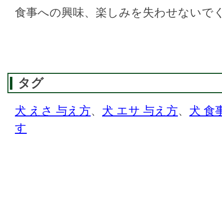
食事への興味、楽しみを失わせないで
タグ
犬 えさ 与え方
、
犬 エサ 与え方
、
犬 食
す