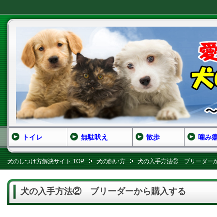
トイレ
無駄吠え
散歩
噛み
犬のしつけ方解決サイト TOP
犬の飼い方
犬の入手方法② ブリーダー
犬の入手方法② ブリーダーから購入する