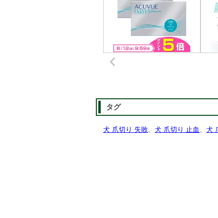
タグ
犬 爪切り 失敗
、
犬 爪切り 止血
、
犬 