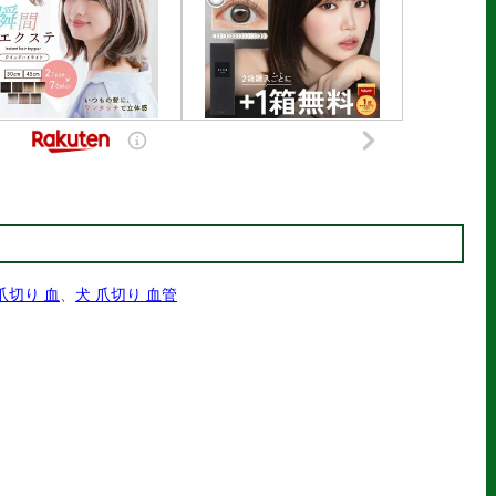
爪切り 血
、
犬 爪切り 血管