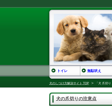
トイレ
無駄吠え
犬のしつけ方解決サイト TOP
「犬 爪切り
犬の爪切りの注意点