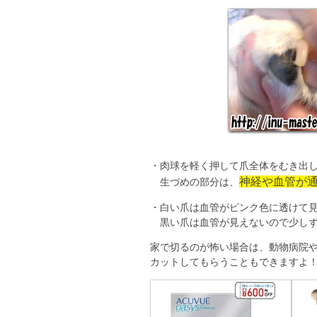
・肉球を軽く押して爪全体をむき出
神経や血管が
生づめの部分は、
・白い爪は血管がピンク色に透けて
黒い爪は血管が見えないので少しず
家で切るのが怖い場合は、動物病院
カットしてもらうこともできますよ