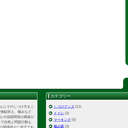
カテゴリー
んにそのしつけ方をご
しつけグッズ
(12)
や無駄吠え、噛みなど
トイレ
(3)
との信頼関係の構築が
マーキング
(5)
とで自然と問題行動も
噛み癖
(3)
の関係作りに役立てれ