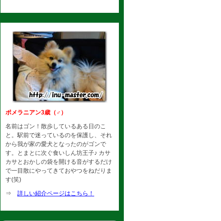
ポメラニアン3歳（♂）
名前はゴン！散歩しているある日のこ
と。駅前で迷っているのを保護し、それ
から我が家の愛犬となったのがゴンで
す。とまとに次ぐ食いしん坊王子♪ カサ
カサとおかしの袋を開ける音がするだけ
で一目散にやってきておやつをねだりま
す(笑)
⇒
詳しい紹介ページはこちら！