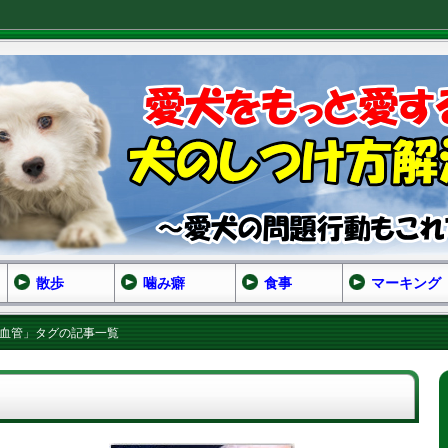
散歩
噛み癖
食事
マーキング
 血管」タグの記事一覧