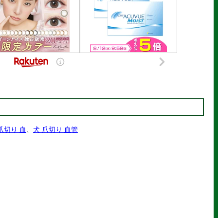
爪切り 血
、
犬 爪切り 血管