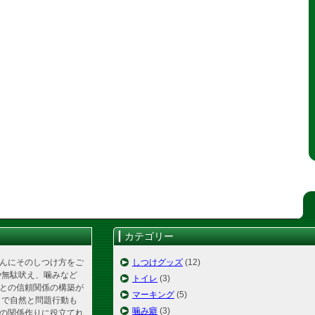
カテゴリー
んにそのしつけ方をご
しつけグッズ
(12)
や無駄吠え、噛みなど
トイレ
(3)
との信頼関係の構築が
マーキング
(5)
とで自然と問題行動も
噛み癖
(3)
の関係作りに役立てれ