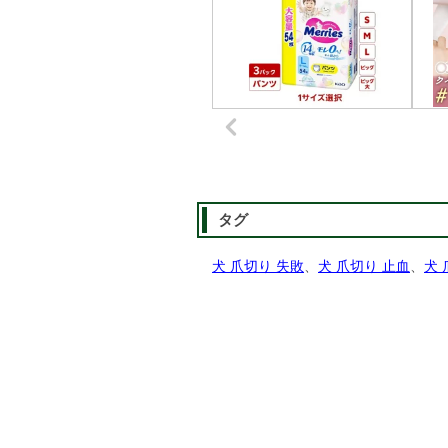
タグ
犬 爪切り 失敗
、
犬 爪切り 止血
、
犬 