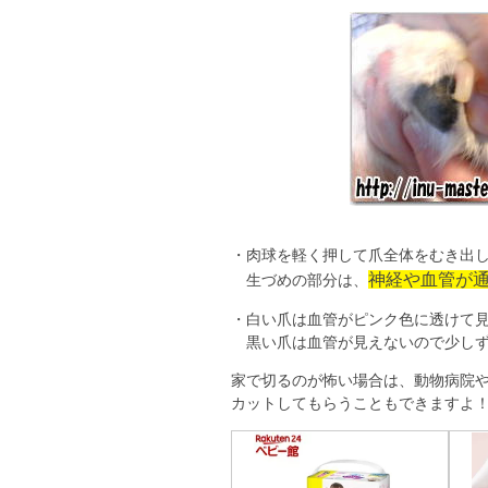
・肉球を軽く押して爪全体をむき出
神経や血管が
生づめの部分は、
・白い爪は血管がピンク色に透けて
黒い爪は血管が見えないので少しず
家で切るのが怖い場合は、動物病院
カットしてもらうこともできますよ