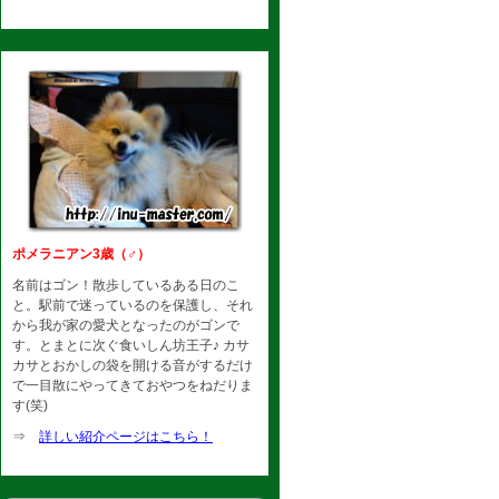
ポメラニアン3歳（♂）
名前はゴン！散歩しているある日のこ
と。駅前で迷っているのを保護し、それ
から我が家の愛犬となったのがゴンで
す。とまとに次ぐ食いしん坊王子♪ カサ
カサとおかしの袋を開ける音がするだけ
で一目散にやってきておやつをねだりま
す(笑)
⇒
詳しい紹介ページはこちら！