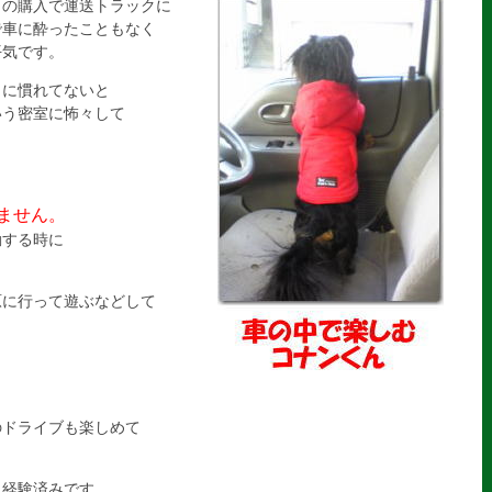
らの購入で運送トラックに
で車に酔ったこともなく
平気です。
とに慣れてないと
いう密室に怖々して
ません。
動する時に
原に行って遊ぶなどして
のドライブも楽しめて
も経験済みです。