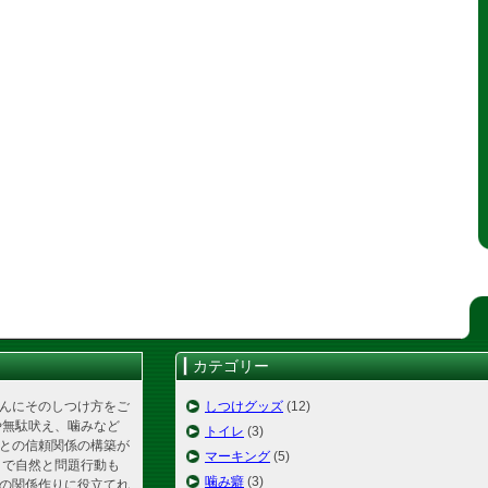
カテゴリー
んにそのしつけ方をご
しつけグッズ
(12)
や無駄吠え、噛みなど
トイレ
(3)
との信頼関係の構築が
マーキング
(5)
とで自然と問題行動も
噛み癖
(3)
の関係作りに役立てれ