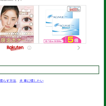
 慣らす方法
、
犬 車に慣したい