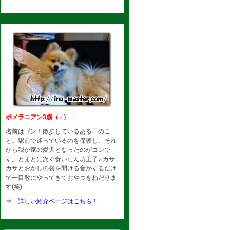
ポメラニアン3歳（♂）
名前はゴン！散歩しているある日のこ
と。駅前で迷っているのを保護し、それ
から我が家の愛犬となったのがゴンで
す。とまとに次ぐ食いしん坊王子♪ カサ
カサとおかしの袋を開ける音がするだけ
で一目散にやってきておやつをねだりま
す(笑)
⇒
詳しい紹介ページはこちら！