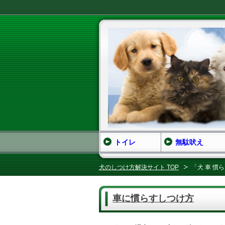
トイレ
無駄吠え
犬のしつけ方解決サイト TOP
「犬 車 慣
車に慣らすしつけ方