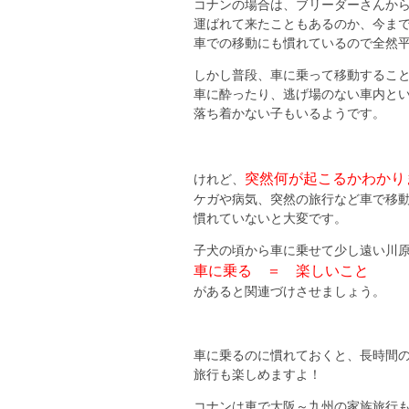
コナンの場合は、ブリーダーさんか
運ばれて来たこともあるのか、今ま
車での移動にも慣れているので全然
しかし普段、車に乗って移動するこ
車に酔ったり、逃げ場のない車内と
落ち着かない子もいるようです。
突然何が起こるかわかり
けれど、
ケガや病気、突然の旅行など車で移
慣れていないと大変です。
子犬の頃から車に乗せて少し遠い川
車に乗る ＝ 楽しいこと
があると関連づけさせましょう。
車に乗るのに慣れておくと、長時間
旅行も楽しめますよ！
コナンは車で大阪～九州の家族旅行