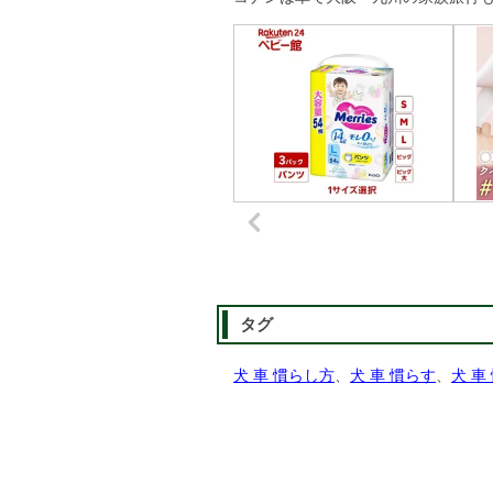
タグ
犬 車 慣らし方
、
犬 車 慣らす
、
犬 車