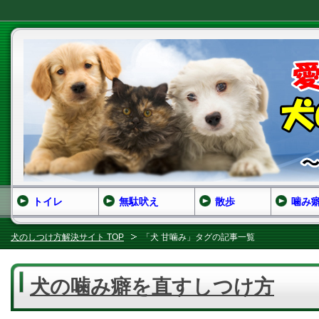
トイレ
無駄吠え
散歩
噛み
犬のしつけ方解決サイト TOP
「犬 甘噛み」タグの記事一覧
犬の噛み癖を直すしつけ方