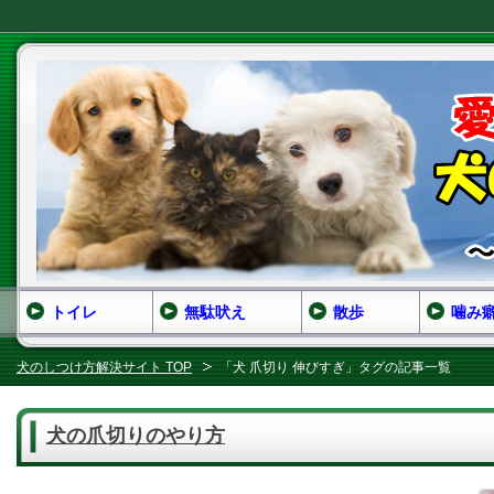
トイレ
無駄吠え
散歩
噛み
犬のしつけ方解決サイト TOP
「犬 爪切り 伸びすぎ」タグの記事一覧
犬の爪切りのやり方