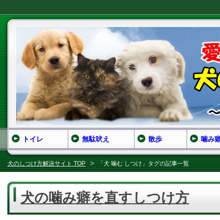
トイレ
無駄吠え
散歩
噛み
犬のしつけ方解決サイト TOP
「犬 噛む しつけ」タグの記事一覧
犬の噛み癖を直すしつけ方