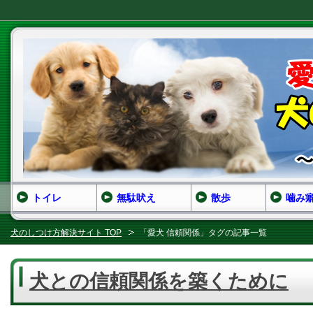
トイレ
無駄吠え
散歩
噛み
犬のしつけ方解決サイト TOP
「愛犬 信頼関係」タグの記事一覧
犬との信頼関係を築くために