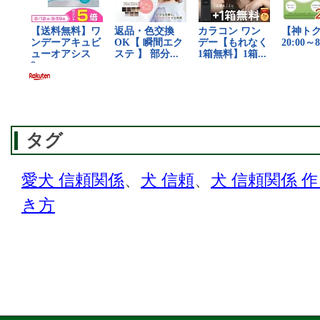
タグ
愛犬 信頼関係
、
犬 信頼
、
犬 信頼関係 
き方