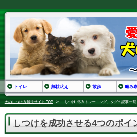
トイレ
無駄吠え
散歩
噛み
犬のしつけ方解決サイト TOP
「しつけ 成功 トレーニング」タグの記事一覧
しつけを成功させる4つのポイ