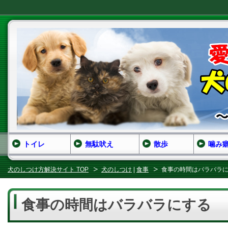
トイレ
無駄吠え
散歩
噛み
犬のしつけ方解決サイト TOP
犬のしつけ
|
食事
食事の時間はバラバラ
食事の時間はバラバラにする