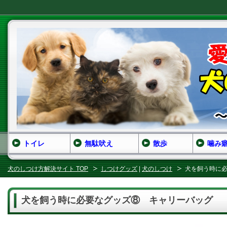
トイレ
無駄吠え
散歩
噛み
犬のしつけ方解決サイト TOP
しつけグッズ
|
犬のしつけ
犬を飼う時に
犬を飼う時に必要なグッズ⑧ キャリーバッグ