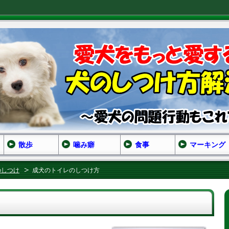
散歩
噛み癖
食事
マーキング
のしつけ
成犬のトイレのしつけ方