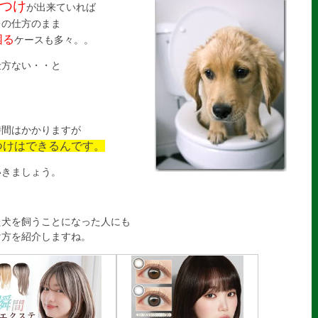
つけ
が出来ていれば
レの仕方のまま
困る
ケースも多々。。
仕方ない・・と
時間はかかりますが
つけはできるんです。
いきましょう。
た犬を飼うことになった人にも
け方を紹介しますね。