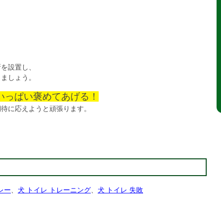
。
？
所を設置し、
きましょう。
いっぱい褒めてあげる！
期待に応えようと頑張ります。
レー
、
犬 トイレ トレーニング
、
犬 トイレ 失敗