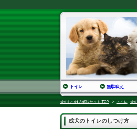
トイレ
無駄吠え
犬のしつけ方解決サイト TOP
トイレ
|
犬
成犬のトイレのしつけ方