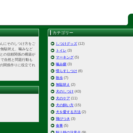
カテゴリー
んにそのしつけ方をご
しつけグッズ
(12)
や無駄吠え、噛みなど
トイレ
(3)
との信頼関係の構築が
マーキング
(5)
とで自然と問題行動も
噛み癖
(3)
の関係作りに役立てれ
慣らすしつけ
(6)
散歩
(7)
無駄吠え
(2)
犬のしつけ
(43)
犬のケア
(11)
犬の飼い方
(15)
犬を愛する方法
(2)
飛びつき
(3)
食事
(5)
飼う時の注意点
(9)