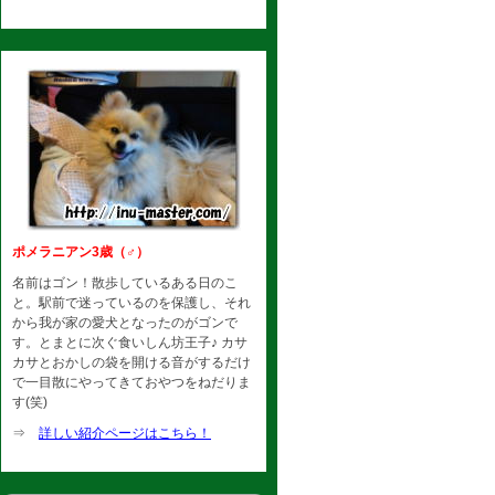
ポメラニアン3歳（♂）
名前はゴン！散歩しているある日のこ
と。駅前で迷っているのを保護し、それ
から我が家の愛犬となったのがゴンで
す。とまとに次ぐ食いしん坊王子♪ カサ
カサとおかしの袋を開ける音がするだけ
で一目散にやってきておやつをねだりま
す(笑)
⇒
詳しい紹介ページはこちら！