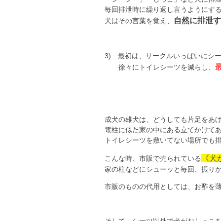
毎回排泄時に繰り返し言うようにす
自然に排泄す
犬はその言葉を覚え、
3) 最初は、サークルいっぱいにシ
徐々にトイレシーツを減らし、
成犬の雄犬は、どうしても片足をあ
電柱に似た家の中にある立てかけて
トイレシーツを敷いてない場所でも
《犬
こんな時、市販で売られている
家の柱などにシューッと毎回、振り
市販のものの代用としては、お酢を