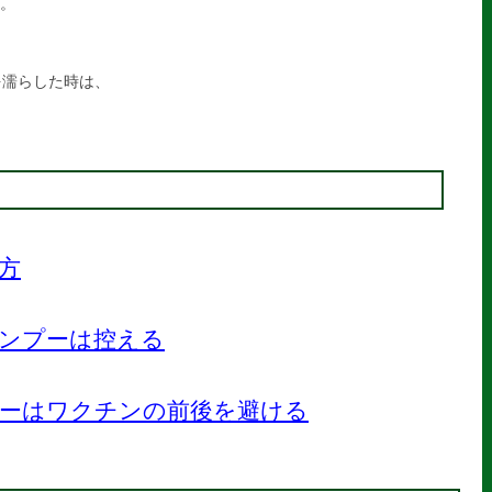
。
を濡らした時は、
方
ンプーは控える
ーはワクチンの前後を避ける