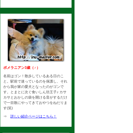
ポメラニアン3歳（♂）
名前はゴン！散歩しているある日のこ
と。駅前で迷っているのを保護し、それ
から我が家の愛犬となったのがゴンで
す。とまとに次ぐ食いしん坊王子♪ カサ
カサとおかしの袋を開ける音がするだけ
で一目散にやってきておやつをねだりま
す(笑)
⇒
詳しい紹介ページはこちら！