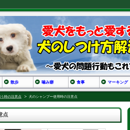
散歩
噛み癖
食事
マーキング
飼う時の注意点
犬のシャンプー使用時の注意点
意点