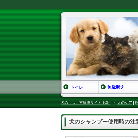
トイレ
無駄吠え
犬のしつけ方解決サイト TOP
犬のケア
|
犬のシャンプー使用時の注