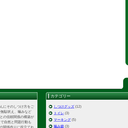
カテゴリー
んにそのしつけ方をご
しつけグッズ
(12)
や無駄吠え、噛みなど
トイレ
(3)
との信頼関係の構築が
マーキング
(5)
とで自然と問題行動も
噛み癖
(3)
の関係作りに役立てれ